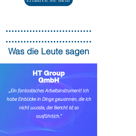
Was die Leute sagen
HT Group
GmbH
„Ein fantastisches Arbeitsinstrument! Ich
habe Einblicke in Dinge gewonnen, die ich
nicht wusste, der Bericht ist so
ausführlich.“