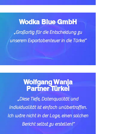
Wodka Blue GmbH
„Großartig für die Entscheidung zu
unserem Exportabenteuer in die Türkei“
Wolfgang Wanja
Partner Türkei
„Diese Tiefe, Datenqualität und
Individualität ist einfach unübertroffen.
Ich wäre nicht in der Lage, einen solchen
Bericht selbst zu erstellen!“