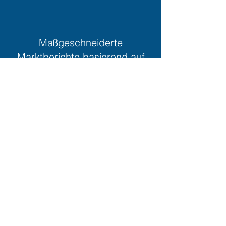
Maßgeschneiderte
Marktberichte basierend auf
Ihren spezifischen
Anforderungen
Interesse
geweckt?
Kontaktieren Sie
Ihren