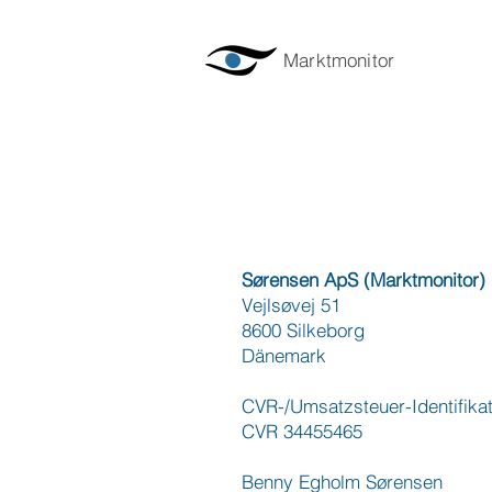
Marktmonitor
Sørensen ApS (Marktmonitor)
Vejlsøvej 51
8600 Silkeborg
Dänemark
CVR-/Umsatzsteuer-Identifik
CVR 34455465
Benny Egholm Sørensen