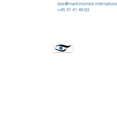
bes@marktmonitor.internationa
+45 31 41 49 63
Sørensen ApS
Vejlsøvej 51
8600 Silkeborg
Dänemark
Tel.: +45 31 41 49 63
CVR: 41972696
E-Mail:
info@marktmonitor.int