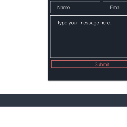
ernational
Submit
m